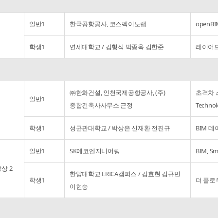
일반1
한국공항공사, 코스펙이노랩
open
학생1
연세대학교 / 김형석 박종욱 김한준
레이어드
㈜한화건설, 인천국제공항공사, (주)
초격차 스
일반1
종합건축사사무소 근정
Techno
학생1
성균관대학교 / 박상은 신재환 전진규
BIM 데
일반1
SK에코엔지니어링
BIM, S
상 2
한양대학교 ERICA캠퍼스 / 김효현 김규민
학생1
더 플로
이현승