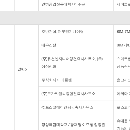
인하공업전문대학 / 이주은
사이클
호반건설, 더부엔지니어링
BIM, 
대우건설
BIM기반
(주)유선엔지니어링건축사사무소, (주)
스마트한
상상진화
공동주택
일반6
주식회사 아띠플랜
온고지신
(주)두가씨앤씨종합건축사사무소
이케아 
㈜포스코에이앤씨건축사사무소
포스코 
휴대용 A
경상국립대학교 / 황재영 이주형 임종원
기능의 