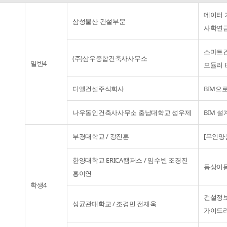
데이터 
삼성물산 건설부문
사학연금
스마트건
(주)삼우종합건축사사무소
일반4
모듈러 B
디엘건설주식회사
BIM으
나우동인건축사사무소 충남대학교 성우제
BIM 
부경대학교 / 강진훈
[무인양
한양대학교 ERICA캠퍼스 / 임수빈 조경진
동상이
홍이연
학생4
건설정보
성균관대학교 / 조경민 전재욱
가이드