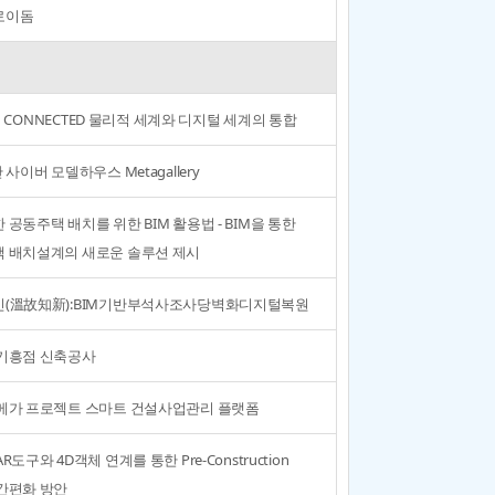
로이돔
I'M CONNECTED 물리적 세계와 디지털 세계의 통합
 사이버 모델하우스 Metagallery
 공동주택 배치를 위한 BIM 활용법 - BIM을 통한
 배치설계의 새로운 솔루션 제시
(溫故知新):BIM기반부석사조사당벽화디지털복원
기흥점 신축공사
메가 프로젝트 스마트 건설사업관리 플랫폼
R도구와 4D객체 연계를 통한 Pre-Construction
간편화 방안