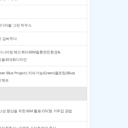
 에디터블 그린 하우스
고 감싸주다
지니어링 헤드쿼터:BIM을통한친환경&
효율최대화디자인
reen Blue Project) :지속가능(Green)플로팅(Blue)
로젝트
산성 향상을 위한 BIM 활용 OSC형 거푸집 공법