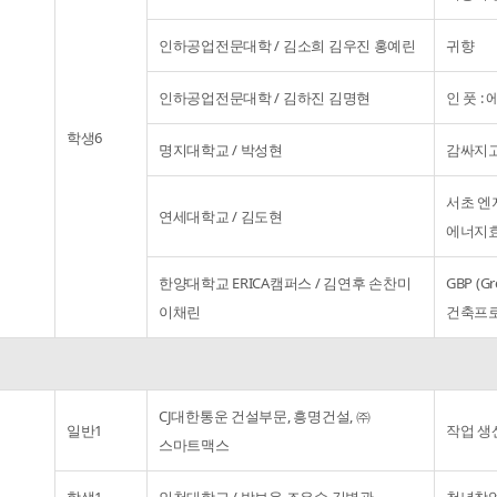
인하공업전문대학 / 김소희 김우진 홍예린
귀향
인하공업전문대학 / 김하진 김명현
인 풋 :
학생6
명지대학교 / 박성현
감싸지
서초 엔
연세대학교 / 김도현
에너지
한양대학교 ERICA캠퍼스 / 김연후 손찬미
GBP (G
이채린
건축프
CJ대한통운 건설부문, 흥명건설, ㈜
일반1
작업 생
스마트맥스