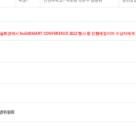
학생1
인천대학교 / 박보윤 조은수 김병관
청년창업
건설회관에서 buildSMART CONFERENCE 2022 행사 중 진행예정이며 수상자에게
 운영위원회